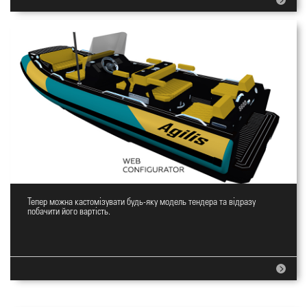
Тепер можна кастомізувати будь-яку модель тендера та відразу
Веб конструктор човнів
побачити його вартість.