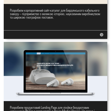
Розробили корпоративний сайт-каталог для Бердянського кабельного
Корпоратиний сайт БКЗ
заводу – підприємство з великою історією, наукоємним виробництвом
та широкою географією поставок.
Розробили продуктовий Landing Page для лінійки бездротових
LP для навушників