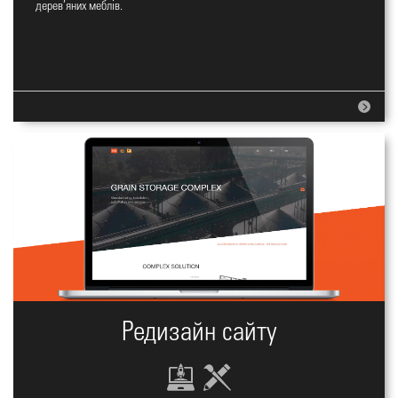
Сайт майстерні дерев'яних
дерев’яних меблів.
мелів
Редизайн сайту