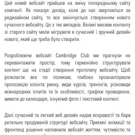
Цей новий вебсайт прийшов на зміну попередньому сайту
компанії. Як показує досвід, коли до нас звертаються за
редизайном сайту, то все закінчується створенням нового
сучасного вебсайту. Це з тих випадків. Великі масиви контенту
зі старого сайту мали мігрувати в сучасний і зручний дизайн
нового, який ще треба було створити.
Розроблюючи вебсайт Cambridge Club ми прагнули не
перевантажити простір, тому гармонійно структурувати
контент ще на стадії створення прототипу вебсайту. Щоб
розкласти все по поликам, глибоко проаналізували
пропозицію клієнта ринку, види курсів, тренінгів, різновиди
міжнародних іспитів та їх особливості, графіки проведення,
вимоги до календаря, існуючий фото і текстовий контент.
Далі сучасний та легкий веб дизайн надав яскравості та барв
ретельно продуманій структурі вебсайту. Приємні анімації та
фронтенд рішення наповнили вебсайт життям, чутливістю та