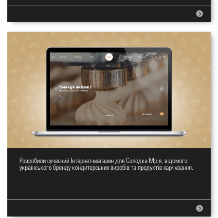
Розробили сучасний Інтернет-магазин для Солодка Мрія, відомого
Інтернет-магазин Солодка Мрія
українського бренду кондитерських виробів та продуктів харчування.