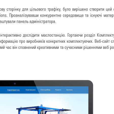
ву сторінку для цільового трафіку, було вирішено створити цей 
ions. Проаналізувавши конкурентне середовище та існуючі матер
лаштували панель адміністратора.
нтерактивно дослідити маслостанцію. Гортаючи розділ Комплекту
а інформацію про виробників конкретних комплектуючих. Веб-сайт 
самий час він сповнений креативними та сучасними рішеннями веб р