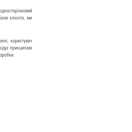
односторінковий
іали клієнта, ми
ючі, користувач
слідує принципам
озробки.