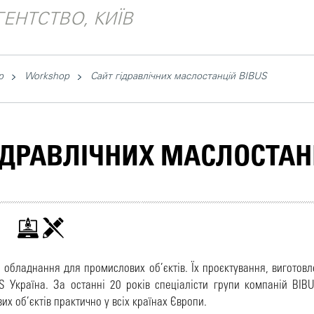
ЕНТСТВО, КИЇВ
p
Workshop
Сайт гідравлічних маслостанцій BIBUS
ІДРАВЛІЧНИХ МАСЛОСТАН
е обладнання для промислових об’єктів. Їх проєктування, виготов
S Україна. За останні 20 років спеціалісти групи компаній BIB
х об’єктів практично у всіх країнах Європи.