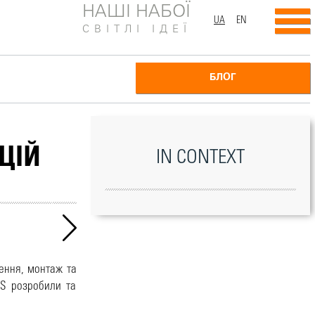
НАШІ НАБОЇ
UA
EN
СВІТЛІ ІДЕЇ
БЛОГ
ЦІЙ
IN CONTEXT
лення, монтаж та
US розробили та